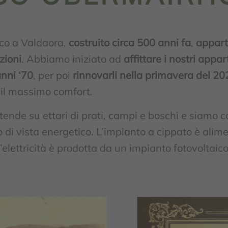
ico a Valdaora,
costruito circa 500 anni fa
,
appart
zioni
. Abbiamo iniziato ad
affittare i nostri appa
anni ‘70
, per poi
rinnovarli nella primavera del 20
i il massimo comfort.
stende su ettari di prati, campi e boschi e siam
di vista energetico. L’impianto a cippato è alim
l’elettricità è prodotta da un impianto fotovoltaico