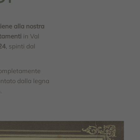
iene alla nostra
rtamenti
in Val
24
, spinti dal
o completamente
entato dalla legna
.