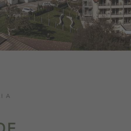
I A
OF