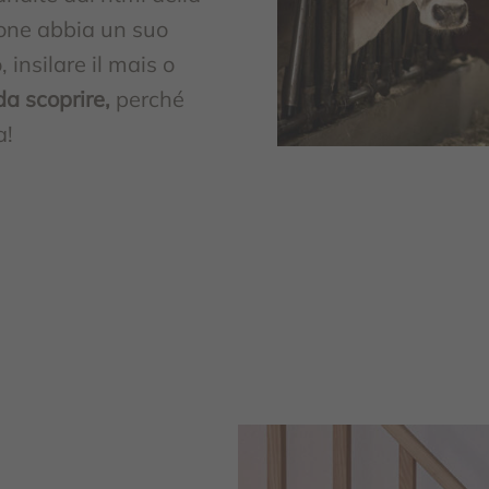
ione abbia un suo
, insilare il mais o
a scoprire,
perché
a!