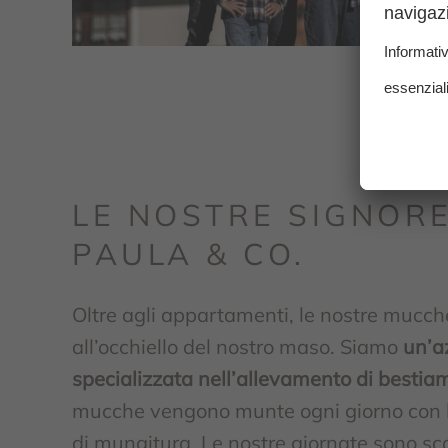
LE NOSTRE SIGNORE
PAULA & CO.
Oltre agli appartamenti, le nostre mucche 
all’occhiello del nostro maso. Siamo
un’a
specializzata nell’allevamento di bestia
mucche vengono munte ogni giorno con l
di mungitura. Le nostre giornate sono sca