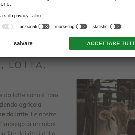
, LOTTA,
da latte sono il fiore
zienda agricola
me da latte
. Le nostre
’impiego di un robot
ndite dai ritmi della