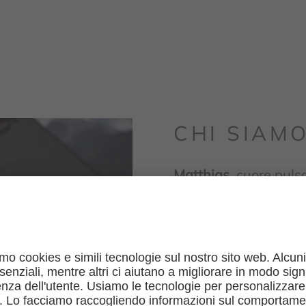
CHI SIAM
Matthias
, cuore puls
dal suo trattore! Ogn
nostre mucche, prepa
l’anima della casa, s
il suo calore e il suo s
Benjamin!