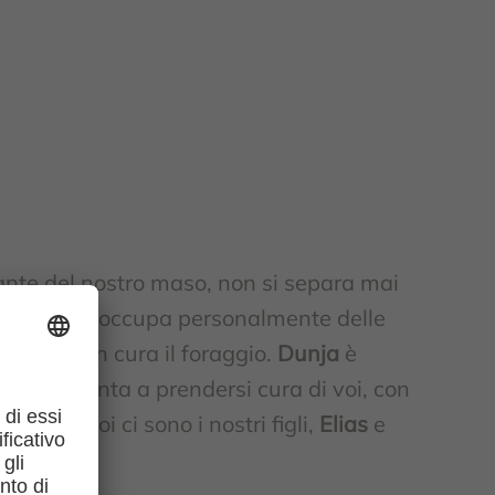
O
ante del nostro maso, non si separa mai
i giorno si occupa personalmente delle
rando con cura il foraggio.
Dunja
è
empre pronta a prendersi cura di voi, con
orriso! E poi ci sono i nostri figli,
Elias
e