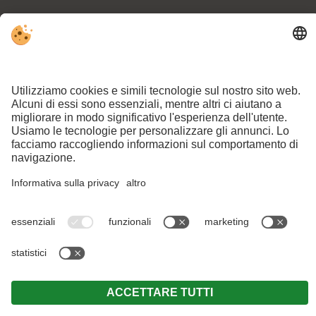
Part. IVA IT03154030211 . CIN: IT021106B5XHLYKEL5 .
Note legali
.
Direttiva privacy
.
Impostazioni cookie
individuali
.
© Webdesign by