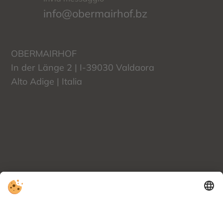
info@obermairhof.bz
OBERMAIRHOF
In der Länge 2 | I-39030 Valdaora
Alto Adige | Italia